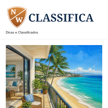
Pular
para
o
conteúdo
Dicas e Classificados
NW
Classifica