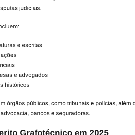
isputas judiciais.
incluem:
turas e escritas
icações
iciais
resas e advogados
 históricos
m órgãos públicos, como tribunais e polícias, além d
e advocacia, bancos e seguradoras.
erito Grafotécnico em 2025