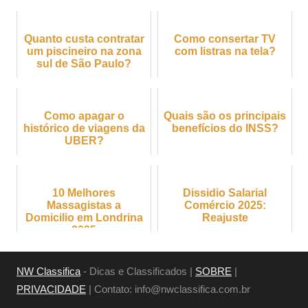
Quanto custa contratar
Como consertar TV
um piscineiro na zona
com listras na tela?
sul de São Paulo?
Como apagar o
Quais são os principais
histórico de viagens da
benefícios do INSS?
UBER?
10 Melhores
Dissidio Salarial
Massagistas a
Comércio 2025:
Domicilio em Londrina
Reajuste
2025
NW Classifica
- Dicas e Classificados |
SOBRE
|
PRIVACIDADE
| Contato:
info@nwclassifica.com.br