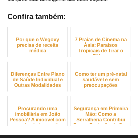
Confira também:
Por que o Wegovy
7 Praias de Cinema na
precisa de receita
Ásia: Paraísos
médica
Tropicais de Tirar o
Fôlego
Diferenças Entre Plano
Como ter um pré-natal
de Saúde Individual e
saudável e sem
Outras Modalidades
preocupações
Procurando uma
Segurança em Primeira
imobiliária em João
Mão: Como a
Pessoa? A imoovel.com
Serralheria Contribui
pode ajudar você
Para a Proteção da Sua
Família e Patrimônio