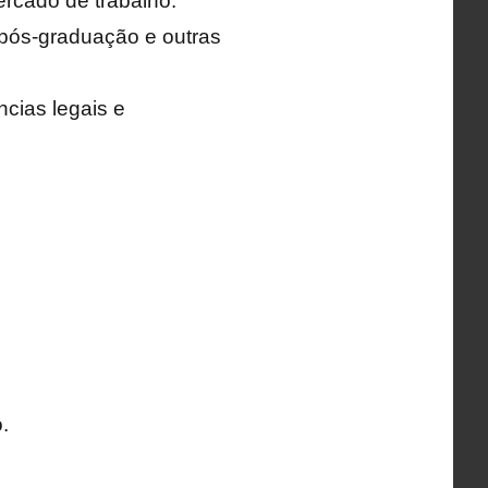
rcado de trabalho.
pós-graduação e outras
ncias legais e
.