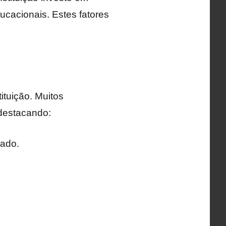
ducacionais. Estes fatores
ituição. Muitos
 destacando:
zado.