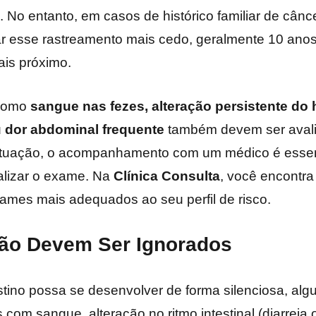
No entanto, em casos de histórico familiar de câncer
 esse rastreamento mais cedo, geralmente 10 anos
ais próximo.
 como
sangue nas fezes, alteração persistente do h
u dor abdominal frequente
também devem ser aval
ituação, o acompanhamento com um médico é essenc
alizar o exame. Na
Clínica Consulta
, você encontra
xames mais adequados ao seu perfil de risco.
ão Devem Ser Ignorados
tino possa se desenvolver de forma silenciosa, algu
om sangue, alteração no ritmo intestinal (diarreia 